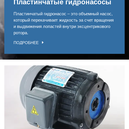
Пластинчатые гидронасосы
Пластинчатый гидронасос – это объемный насос,
который перекачивает жидкость за счет вращения
и выдвижения лопастей внутри эксцентрикового
ротора.
ПОДРОБНЕЕ