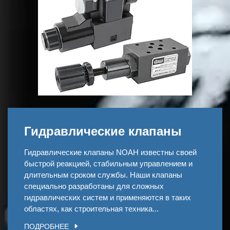
Гидравлические клапаны
Гидравлические клапаны NOAH известны своей
быстрой реакцией, стабильным управлением и
длительным сроком службы. Наши клапаны
специально разработаны для сложных
гидравлических систем и применяются в таких
областях, как строительная техника...
ПОДРОБНЕЕ