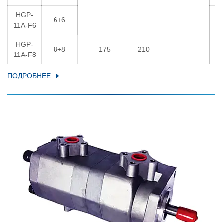
HGP-
6+6
6
11A-F6
HGP-
8+8
175
210
6
11A-F8
ПОДРОБНЕЕ