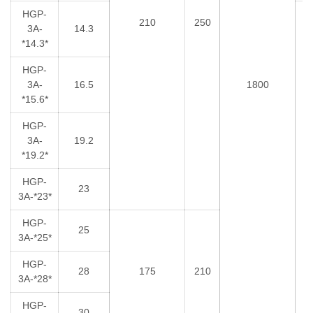
HGP-
210
250
3A-
14.3
*14.3*
HGP-
3A-
16.5
1800
*15.6*
HGP-
3A-
19.2
*19.2*
5
HGP-
23
3A-*23*
HGP-
25
3A-*25*
HGP-
28
175
210
3A-*28*
HGP-
30