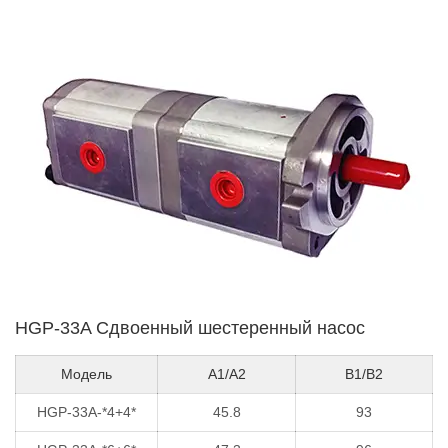
HGP-33A Сдвоенный шестеренный насос
Модель
A1/A2
B1/B2
HGP-33A-*4+4*
45.8
93