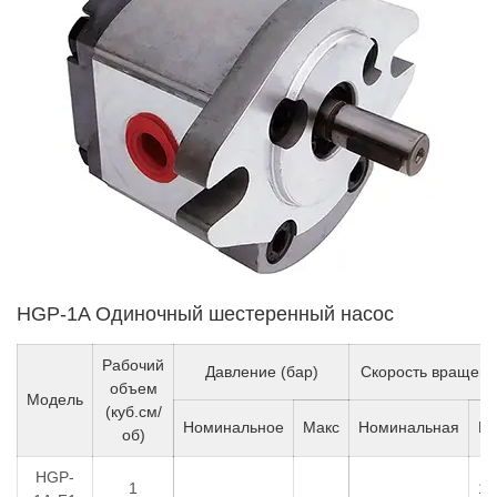
HGP-1A Одиночный шестеренный насос
Рабочий
Давление (бар)
Скорость вращени
объем
Модель
(куб.см/
Номинальное
Макс
Номинальная
Ми
об)
HGP-
1
10