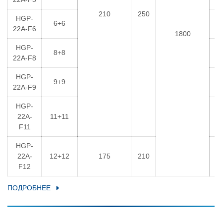
210
250
HGP-
6+6
7
22A-F6
1800
HGP-
8+8
6
22A-F8
HGP-
9+9
5
22A-F9
HGP-
22A-
11+11
5
F11
HGP-
22A-
12+12
175
210
5
F12
ПОДРОБНЕЕ