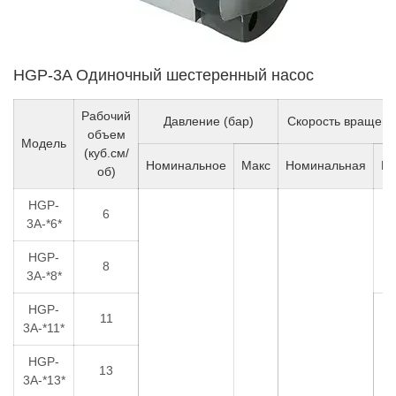
HGP-3A Одиночный шестеренный насос
Рабочий
Давление (бар)
Скорость вращени
объем
Модель
(куб.см/
Номинальное
Макс
Номинальная
Ми
об)
HGP-
6
3A-*6*
7
HGP-
8
3A-*8*
HGP-
11
3A-*11*
6
HGP-
13
3A-*13*