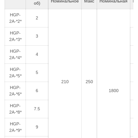
Номинальное
Макс
Номинальная
Ми
об)
HGP-
2
9
2A-*2*
HGP-
3
8
2A-*3*
HGP-
4
8
2A-*4*
HGP-
5
7
2A-*5*
210
250
HGP-
6
1800
7
2A-*6*
HGP-
7.5
6
2A-*8*
HGP-
9
5
2A-*9*