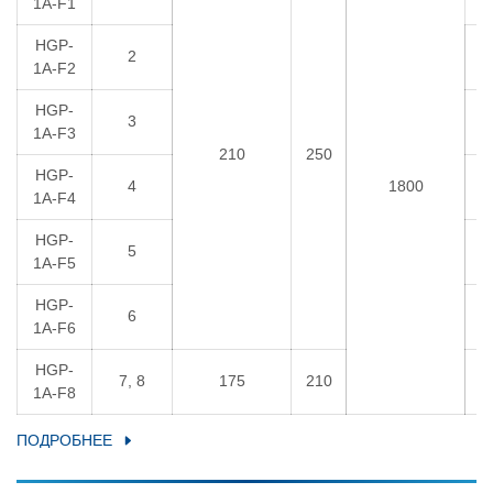
1A-F1
HGP-
2
6
1A-F2
HGP-
3
6
1A-F3
210
250
HGP-
4
1800
6
1A-F4
HGP-
5
6
1A-F5
HGP-
6
6
1A-F6
HGP-
7, 8
175
210
6
1A-F8
ПОДРОБНЕЕ