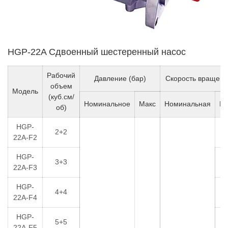
HGP-22A Сдвоенный шестеренный насос
Рабочий
Давление (бар)
Скорость вращени
объем
Модель
(куб.см/
Номинальное
Макс
Номинальная
Ми
об)
HGP-
2+2
9
22A-F2
HGP-
3+3
8
22A-F3
HGP-
4+4
8
22A-F4
HGP-
5+5
7
22A-F5