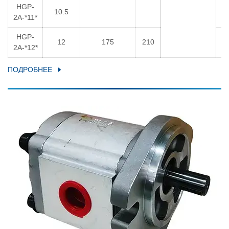
HGP-
10.5
5
2A-*11*
HGP-
12
175
210
5
2A-*12*
ПОДРОБНЕЕ