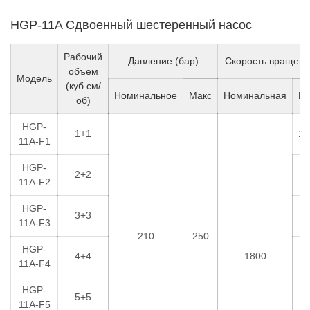
HGP-11A Сдвоенный шестеренный насос
Рабочий
Давление (бар)
Скорость вращени
объем
Модель
(куб.см/
Номинальное
Макс
Номинальная
Ми
об)
HGP-
1+1
10
11A-F1
HGP-
2+2
6
11A-F2
HGP-
3+3
6
11A-F3
210
250
HGP-
4+4
1800
6
11A-F4
HGP-
5+5
6
11A-F5