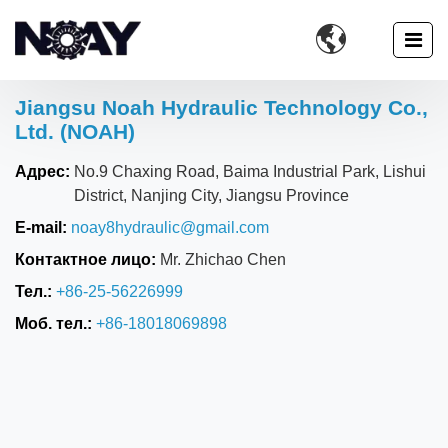

Jiangsu Noah Hydraulic Technology Co.,
Ltd. (NOAH)
Адрес:
No.9 Chaxing Road, Baima Industrial Park, Lishui
District, Nanjing City, Jiangsu Province
E-mail:
noay8hydraulic@gmail.com
Контактное лицо:
Mr. Zhichao Chen
Тел.:
+86-25-56226999
Моб. тел.:
+86-18018069898