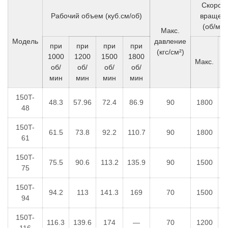
Скорос
Рабочий объем (куб.см/об)
вращен
(об/мин
Макс.
Модель
давление
при
при
при
при
(кгс/см²)
1000
1200
1500
1800
Макс.
М
об/
об/
об/
об/
мин
мин
мин
мин
150T-
48.3
57.96
72.4
86.9
90
1800
48
150T-
61.5
73.8
92.2
110.7
90
1800
61
150T-
75.5
90.6
113.2
135.9
90
1500
75
150T-
94.2
113
141.3
169
70
1500
94
150T-
116.3
139.6
174
—
70
1200