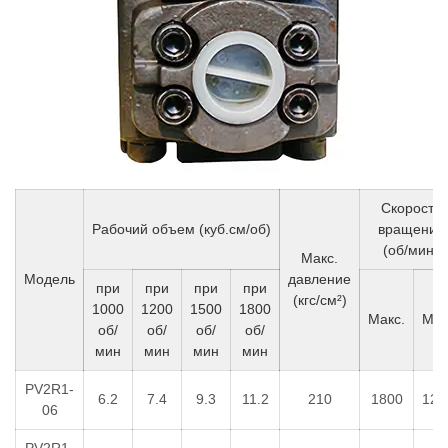
Скорость
Рабочий объем (куб.см/об)
вращения
(об/мин)
Макс.
Модель
давление
при
при
при
при
(кгс/см²)
1000
1200
1500
1800
Макс.
Мин
об/
об/
об/
об/
мин
мин
мин
мин
PV2R1-
6.2
7.4
9.3
11.2
210
1800
120
06