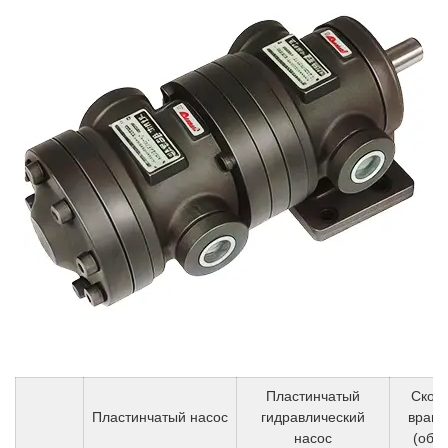
Пластинчатый
Скор
Пластинчатый насос
гидравлический
вращ
насос
(об/м