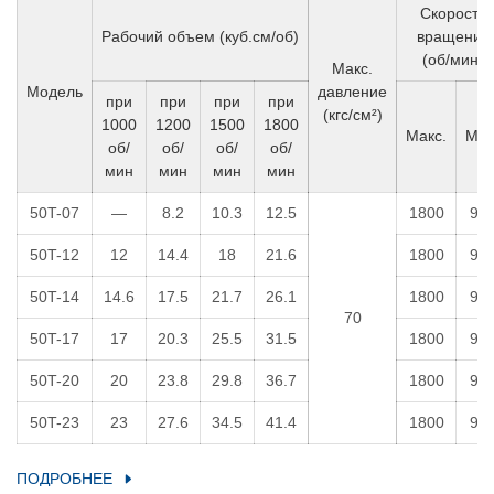
Скорость
Рабочий объем (куб.см/об)
вращения
(об/мин)
Макс.
Модель
давление
при
при
при
при
(кгс/см²)
1000
1200
1500
1800
Макс.
Мин
об/
об/
об/
об/
мин
мин
мин
мин
50T-07
—
8.2
10.3
12.5
1800
95
50T-12
12
14.4
18
21.6
1800
95
50T-14
14.6
17.5
21.7
26.1
1800
95
70
50T-17
17
20.3
25.5
31.5
1800
95
50T-20
20
23.8
29.8
36.7
1800
95
50T-23
23
27.6
34.5
41.4
1800
95
ПОДРОБНЕЕ