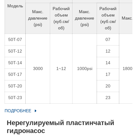
Модель
Рабочий
Рабочий
Макс.
Макс.
объем
объем
давление
давление
Макс.
(куб.см/
(куб.см/
(psi)
(psi)
об)
об)
50T-07
07
50T-12
12
50T-14
14
3000
1~12
1000psi
1800
50T-17
17
50T-20
20
50T-23
23
ПОДРОБНЕЕ
Нерегулируемый пластинчатый
гидронасос