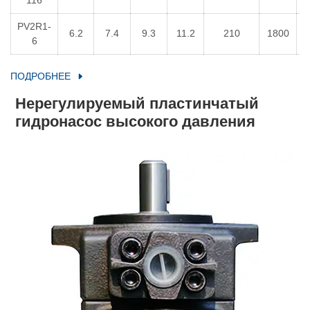
116
PV2R1-
6.2
7.4
9.3
11.2
210
1800
1
6
ПОДРОБНЕЕ
Нерегулируемый пластинчатый
гидронасос высокого давления