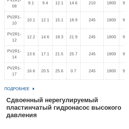
PV2R1-
8.1
9.4
12.1
14.6
210
1800
95
08
PV2R1-
10.1
12.1
15.1
18.9
245
1800
95
10
PV2R1-
12.2
14.6
18.3
21.9
245
1800
95
12
PV2R1-
13.6
17.1
21.5
25.7
245
1800
95
14
PV2R1-
16.6
20.5
25.6
0.7
245
1800
95
17
ПОДРОБНЕЕ
Сдвоенный нерегулируемый
пластинчатый гидронасос высокого
давления