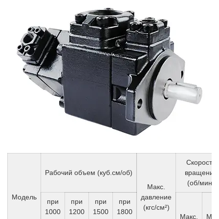
Скорость
Рабочий объем (куб.см/об)
вращения
(об/мин)
Макс.
Модель
давление
при
при
при
при
(кгс/см²)
1000
1200
1500
1800
Макс.
Мин