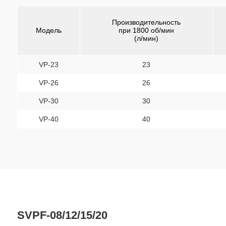
Производительность
Модель
при 1800 об/мин
(л/мин)
VP-23
23
VP-26
26
VP-30
30
VP-40
40
SVPF-08/12/15/20